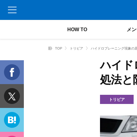
HOW TO
メン
TOP
トリビア
ハイドロプレーニング現象の
ハイド
f
処法と
t
トリビア
h