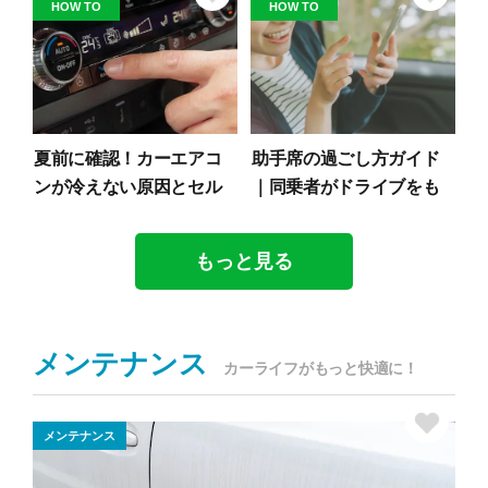
HOW TO
HOW TO
夏前に確認！カーエアコ
助手席の過ごし方ガイド
ンが冷えない原因とセル
｜同乗者がドライブをも
フチェック法
っと楽しむコツ
もっと見る
メンテナンス
カーライフがもっと快適に！
メンテナンス