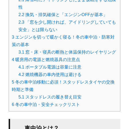
性
2.2
換気・排気確保と「エンジンOFFが基本」
2.3
「窓を少し開ければ、アイドリングしていても
安全」とは限らない
3
エンジンを切って暖かく寝る！冬の車中泊・防寒対
策の基本
3.1
窓・床・寝具の断熱と体温保持のレイヤリング
4
暖房用の電源と燃焼器具の注意点
4.1
ポータブル電源は容量に注意
4.2
燃焼機器の車内使用は避ける
5
冬の車中泊移動に必須！スタッドレスタイヤの交換
時期と準備
5.1
スタッドレスの履き替え目安
6
冬の車中泊・安全チェックリスト
車中泊とは？