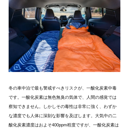
冬の車中泊で最も警戒すべきリスクが、一酸化炭素中毒
です。一酸化炭素は無色無臭の気体で、人間の感覚では
察知できません。しかしその毒性は非常に強く、わずか
な濃度でも人体に深刻な影響を及ぼします。大気中の二
酸化炭素濃度はおよそ400ppm程度ですが、一酸化炭素は