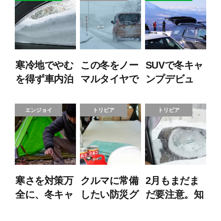
寒冷地でやむ
この冬をノー
SUVで冬キャ
を得ず車内泊
マルタイヤで
ンプデビュ
に…。そんな
乗り切れる？
ー！初心者向
とき、備えて
雪道×ノーマ
け必須装備と
エンジョイ
トリビア
トリビア
おきたい2つ
ルタイヤの危
雪道走行の注
のアイテム
険度とは？
意点
寒さを対策万
クルマに常備
2月もまだま
全に、冬キャ
したい防災グ
だ要注意。知
ンプと冬ドラ
ッズ！災害時
っておくと安