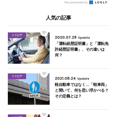
イブを楽しも
に役立つ必須
心の「雪道運
Recommended by
う！
アイテムと季
転のトリビ
節別
ア」
人気の記事
トリビア
2020.07.29
Update
「運転経歴証明書」と「運転免
許経歴証明書」、その違いは
何？
トリビア
2021.08.24
Update
軽自動車ではなく…「軽車両」
と聞いて、何を思い浮かべる？
その定義とは？