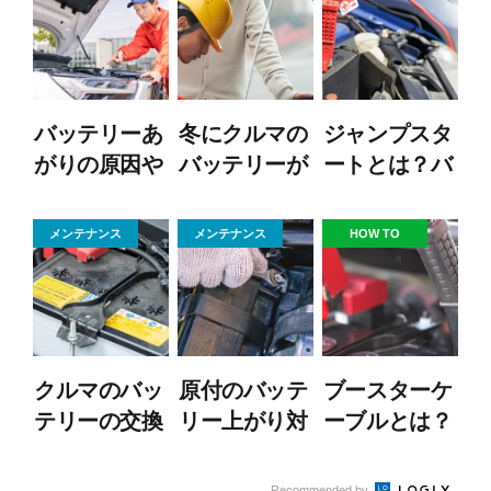
バッテリーあ
冬にクルマの
ジャンプスタ
がりの原因や
バッテリーが
ートとは？バ
種類は？エン
上がる原因
ッテリーが上
ジン車とEV
は？症状・対
がった際の正
メンテナンス
メンテナンス
HOW TO
とで対処はど
処法と寿命を
しいやり方を
う違う？
見極めるポイ
解説！
ント
クルマのバッ
原付のバッテ
ブースターケ
テリーの交換
リー上がり対
ーブルとは？
時期と寿命に
処法｜原因・
使い方を解
ついて
応急処置・充
説！
Recommended by