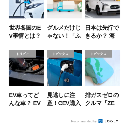
世界各国のE
グルメだけじ
日本は先行で
V事情とは？
ゃない！「ふ
きるか？ 海
取り組みや課
るさと納税」
外各国のEV
題を解説！
でドライブし
導入政策と比
トリビア
トピックス
トピックス
よう！
べると…
EV車ってど
見逃しに注
排ガスゼロの
んな車？ EV
意！CEV購入
クルマ「ZE
車を選ぶメリ
を補助する地
V」ってな
ット・デメリ
方自治体の支
に？
Recommended by
ットも解説
援制度