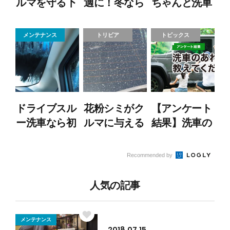
ルマを守る下
適に！冬なら
ちゃんと洗車
回り洗車術｜
ではの注意点
してる？ 雪
頻度や洗い方
とコツを紹介
道に潜む意外
メンテナンス
トリビア
トピックス
を解説
な危険
ドライブスル
花粉シミがク
【アンケート
ー洗車なら初
ルマに与える
結果】洗車の
心者も簡単！
損傷は？シミ
あれこれ教え
手軽に車を綺
対策でクルマ
てください
Recommended by
麗にしよう！
を長く使お
う！
人気の記事
メンテナンス
2018.07.15