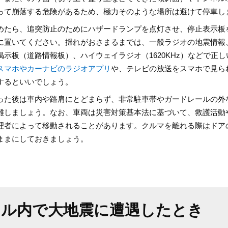
って崩落する危険があるため、極力そのような場所は避けて停車し
めたら、追突防止のためにハザードランプを点灯させ、停止表示板
に置いてください。揺れがおさまるまでは、一般ラジオの地震情報
掲示板（道路情報板）、ハイウェイラジオ（1620KHz）などで正
スマホやカーナビのラジオアプリ
や、テレビの放送をスマホで見ら
するといいでしょう。
った後は車内や路肩にとどまらず、非常駐車帯やガードレールの外
難しましょう。なお、車両は災害対策基本法に基づいて、救護活動
理者によって移動されることがあります。クルマを離れる際はドア
ままにしておきましょう。
ネル内で大地震に遭遇したとき