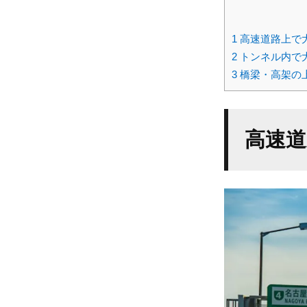
1
高速道路上で
2
トンネル内で
3
橋梁・高架の
高速