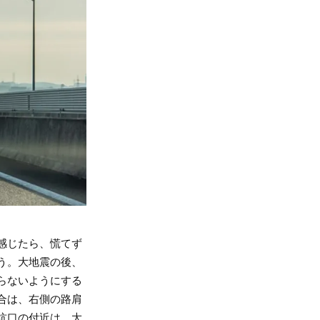
感じたら、慌てず
う。大地震の後、
らないようにする
合は、右側の路肩
坑口の付近は、大