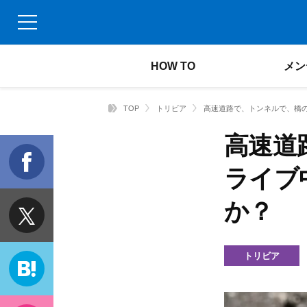
HOW TO
メン
TOP
トリビア
高速道路で、トンネルで、橋
高速道
f
ライブ
か？
t
トリビア
h