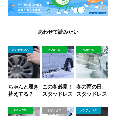
あわせて読みたい
メンテナンス
HOW TO
HOW TO
ちゃんと履き
この冬必見！
冬の雨の日、
替えてる？
スタッドレス
スタッドレス
超初心者向
タイヤの“効
タイヤで気を
け、スタッド
き目”をアッ
つけるべきこ
HOW TO
トピックス
メンテナンス
レスタイヤと
プさせるテク
と