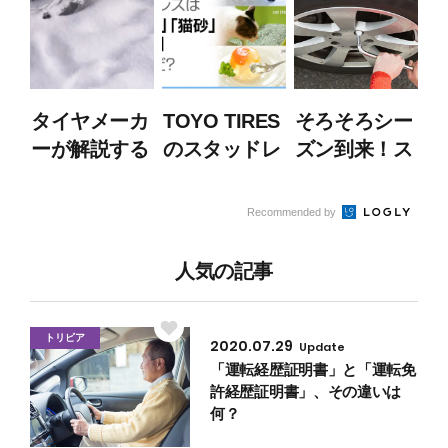
夏タイヤの見
ニック
分け方
タイヤメーカ
TOYO TIRES
そろそろシー
ーが解説する
のスタッドレ
ズン到来！ス
「スタッドレ
スは「白ク
タッドレスタ
スタイヤと
マ」「猫砂」
イヤを装着前
Recommended by
は？」その2
「ゼリー」が
にチェックし
生んだ？
たいポイント
人気の記事
トリビア
2020.07.29
Update
「運転経歴証明書」と「運転免
許経歴証明書」、その違いは
何？