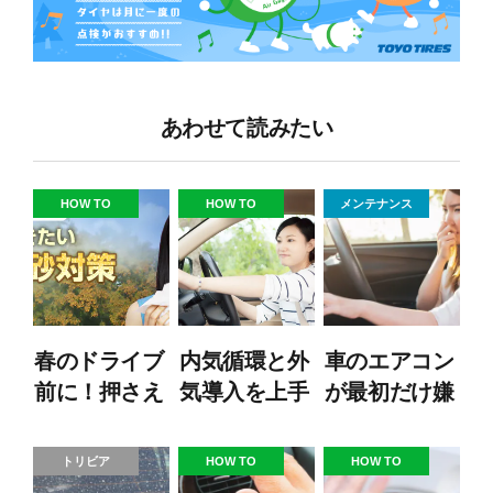
あわせて読みたい
HOW TO
HOW TO
メンテナンス
春のドライブ
内気循環と外
車のエアコン
前に！押さえ
気導入を上手
が最初だけ嫌
ておきたい花
に切り替え！
な匂い！対処
粉・黄砂対策
エアコン使い
法と防止策を
トリビア
HOW TO
HOW TO
こなし術
紹介