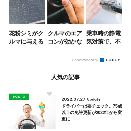
花粉シミがク
クルマのエア
乗車時の静電
ルマに与える
コンが効かな
気対策で、不
損傷は？シミ
い！原因と対
快な「バチ
対策でクルマ
処法
ッ！」を回避
Recommended by
を長く使お
する方法
う！
人気の記事
HOW TO
2022.07.27
Update
ドライバーは要チェック。75歳
以上の免許更新が2022年から変
更に