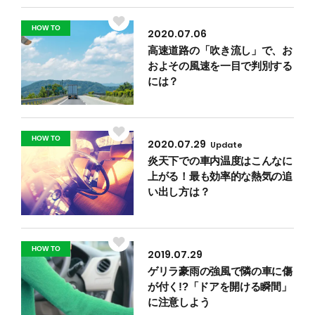
HOW TO
2020.07.06
高速道路の「吹き流し」で、お
およその風速を一目で判別する
には？
HOW TO
2020.07.29
Update
炎天下での車内温度はこんなに
上がる！最も効率的な熱気の追
い出し方は？
HOW TO
2019.07.29
ゲリラ豪雨の強風で隣の車に傷
が付く!?「ドアを開ける瞬間」
に注意しよう