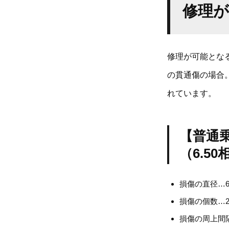
修理
修理が可能とな
の貫通傷の場合
れています。
【普通
（6.5
損傷の直径…
損傷の個数…
損傷の周上間