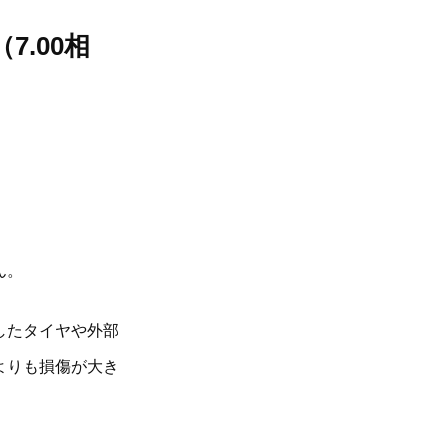
.00相
ん。
したタイヤや外部
よりも損傷が大き