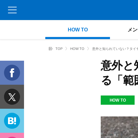
HOW TO
メン
TOP
HOW TO
意外と知られていない？タイ
意外と
f
る「範
t
HOW TO
h