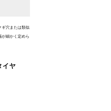
クギ穴または類似
隔が細かく定めら
タイヤ