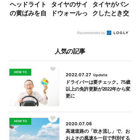
ヘッドライト
タイヤのサイ
タイヤがパン
の黄ばみを自
ドウォールっ
クしたとき交
分で取る方法
て？ どんな
換は1本だけ
とは？
機能があるの
でいい？ 正
Recommended by
か
しい対処法を
解説！
人気の記事
HOW TO
2022.07.27
Update
ドライバーは要チェック。75歳
以上の免許更新が2022年から変
更に
HOW TO
2020.07.06
高速道路の「吹き流し」で、お
およその風速を一目で判別する