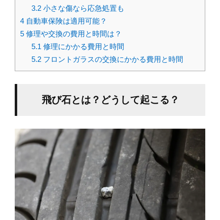
3.2
小さな傷なら応急処置も
4
自動車保険は適用可能？
5
修理や交換の費用と時間は？
5.1
修理にかかる費用と時間
5.2
フロントガラスの交換にかかる費用と時間
飛び石とは？どうして起こる？