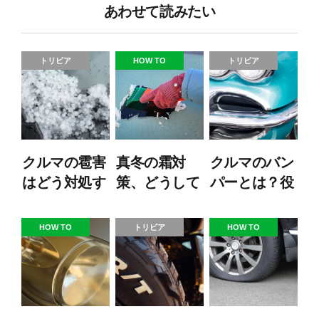
あわせて読みたい
トリビア
HOW TO
トリビア
クルマの雹害
真冬の霜対
クルマのバン
はどう対処す
策、どうして
パーとは？役
る？：安全対
ますか？ 効
割や交換費用
策・修理・保
果的な予防策
を解説！
HOW TO
トリビア
HOW TO
険の基礎知識
とNGな対策
とは…