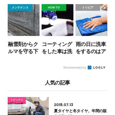
てください
ない洗車方法
手軽に車を綺
メンテナンス
HOW TO
トリビア
を紹介！
麗にしよう！
融雪剤からク
コーティング
雨の日に洗車
ルマを守る下
をした車は洗
をするのはア
回り洗車術｜
車していい？
リ？メリット
頻度や洗い方
正しい手順と
とデメリット
Recommended by
を解説
注意点を解説
人気の記事
トピックス
2018.07.13
夏タイヤと冬タイヤ、年間の販