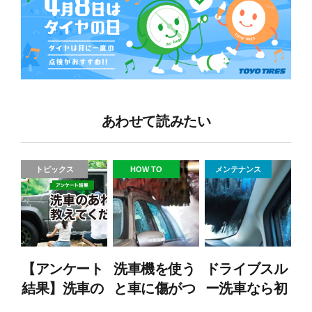
あわせて読みたい
トピックス
HOW TO
メンテナンス
【アンケート
洗車機を使う
ドライブスル
結果】洗車の
と車に傷がつ
ー洗車なら初
あれこれ教え
く？傷をつけ
心者も簡単！