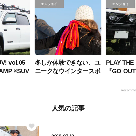
た！
ス。【1】
エンジョイ
エンジョイ
V! vol.05
冬しか体験できない、ユ
PLAY THE 
AMP ×SUV
ニークなウインタースポ
『GO OUT
ーツに触れてみませんか
...
Recomme
人気の記事