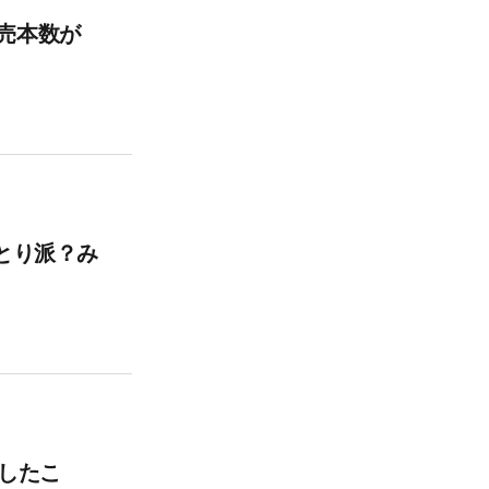
売本数が
とり派？み
敗したこ