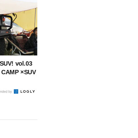
SUV! vol.03
 CAMP ×SUV
nded by