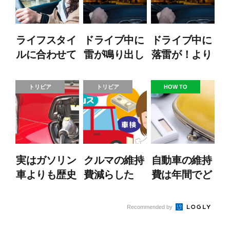
ライフスタイ
ドライブ中に
ドライブ中に
ルに合わせて
雷が鳴り出し
落雷が！より
チョイスした
たら…どうす
安全なのはク
い。軽自動車
べき？ 雷対
ルマの外？ク
トリビア
トリビア
HOW TO
の選び方
策に役立つ豆
ルマの中？
知識
実はガソリン
クルマの維持
自動車の維持
車よりも歴史
費減らした
費は年間でど
が古かった！
い！今すぐで
れくらい？費
5月20日は電
きる簡単な節
用を抑えるに
Recommended by
気自動車の日
約術を紹介！
は