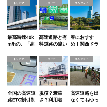
トリビア
トリビア
エンジョイ
最高時速40k
高速道路と有
春におすす
m/hの、「高
料道路の違い
め！関西ドラ
速道路」があ
とは？各道路
イブスポット
るって本当？
の特徴とルー
（眺望篇）
トリビア
トリビア
エンジョイ
ルの違いを解
説！
全国の高速道
規模？豪華
高速道路を出
路ETC割引制
さ？利用者
なくてもゆっ
度のまとめ
数？PAとSA
くりと絶景が