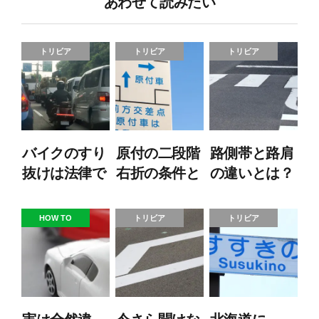
あわせて読みたい
トリビア
トリビア
トリビア
バイクのすり
原付の二段階
路側帯と路肩
抜けは法律で
右折の条件と
の違いとは？
禁止されてい
は？ケースに
走行や駐車の
る？事故時の
合わせた方法
ルールを解説
HOW TO
トリビア
トリビア
過失割合も紹
を解説！
介