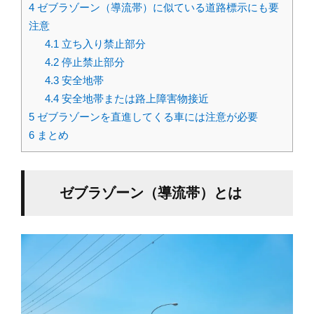
4
ゼブラゾーン（導流帯）に似ている道路標示にも要
注意
4.1
立ち入り禁止部分
4.2
停止禁止部分
4.3
安全地帯
4.4
安全地帯または路上障害物接近
5
ゼブラゾーンを直進してくる車には注意が必要
6
まとめ
ゼブラゾーン（導流帯）とは