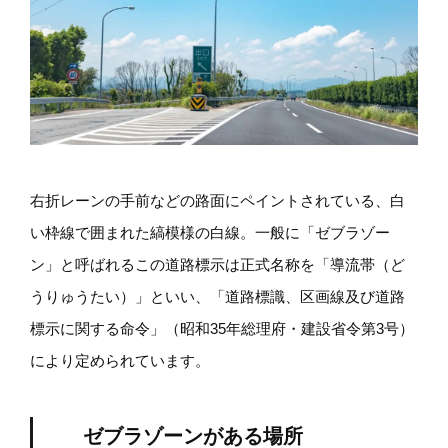
右折レーンの手前などの路面にペイントされている、白
い枠線で囲まれた縞模様の白線。一般に「ゼブラゾー
ン」と呼ばれるこの道路標示は正式名称を「導流帯（ど
うりゅうたい）」といい、「道路標識、区画線及び道路
標示に関する命令」（昭和35年総理府・建設省令第3号）
により定められています。
ゼブラゾーンがある場所