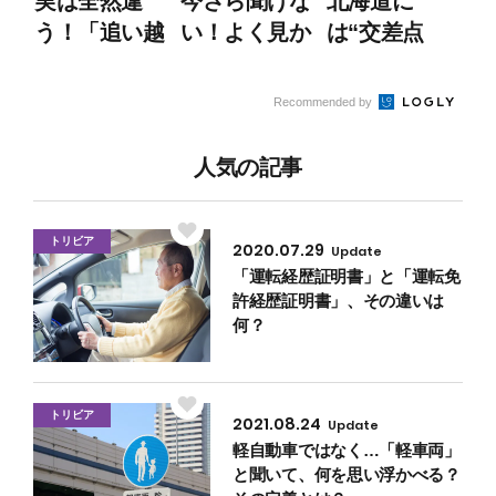
実は全然違
今さら聞けな
北海道に
う！「追い越
い！よく見か
は“交差点
し」と「追い
ける“あの”道
名”がないっ
抜き」の違い
路標示とその
て本当？ そ
Recommended by
とは？
意味とは？
の理由は「条
丁目制」にあ
人気の記事
った
トリビア
2020.07.29
Update
「運転経歴証明書」と「運転免
許経歴証明書」、その違いは
何？
トリビア
2021.08.24
Update
軽自動車ではなく…「軽車両」
と聞いて、何を思い浮かべる？