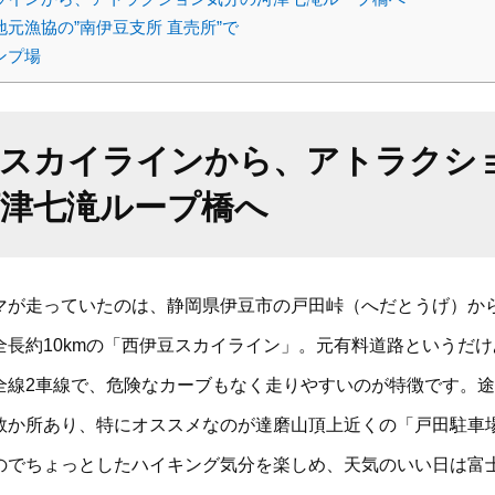
元漁協の”南伊豆支所 直売所”で
ンプ場
豆スカイラインから、アトラクシ
河津七滝ループ橋へ
マが走っていたのは、静岡県伊豆市の戸田峠（へだとうげ）か
全長約10kmの「西伊豆スカイライン」。元有料道路というだ
全線2車線で、危険なカーブもなく走りやすいのが特徴です。
数か所あり、特にオススメなのが達磨山頂上近くの「戸田駐車場
のでちょっとしたハイキング気分を楽しめ、天気のいい日は富