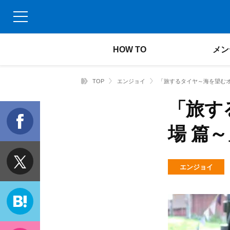
HOW TO
メン
TOP
エンジョイ
「旅するタイヤ～海を望む
「旅す
f
場 篇
t
エンジョイ
h