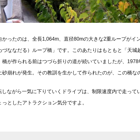
かったのは、全長1,064m、直径80mの大きな2重ループがイ
わづななだる）ループ橋」です。このあたりはもともと「天城
、橋が作られる前はつづら折りの道が続いていましたが、1978
土砂崩れが発生。その教訓を生かして作られたのが、この橋な
回転しながら一気に下りていくドライブは、制限速度内で走って
ょっとしたアトラクション気分ですよ。