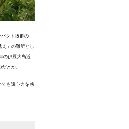
ンパクト抜群の
越え」の難所とし
年の伊豆大島近
のだとか。
いても遠心力を感