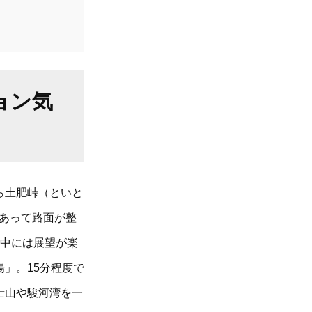
ョン気
ら土肥峠（といと
けあって路面が整
途中には展望が楽
」。15分程度で
士山や駿河湾を一