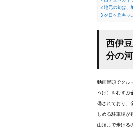
2
地元の旬は、地
3
夕日ヶ丘キャ
西伊
分の
動画冒頭でクル
うげ）をむすぶ
備されており、
しめる駐車場が
山頂まで歩ける