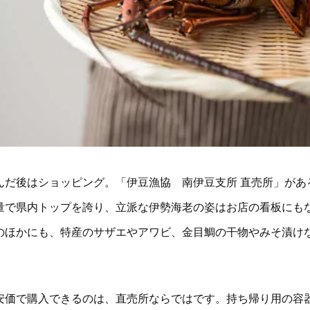
んだ後はショッピング。「伊豆漁協 南伊豆支所 直売所」があ
量で県内トップを誇り、立派な伊勢海老の姿はお店の看板にも
のほかにも、特産のサザエやアワビ、金目鯛の干物やみそ漬け
。
安価で購入できるのは、直売所ならではです。持ち帰り用の容