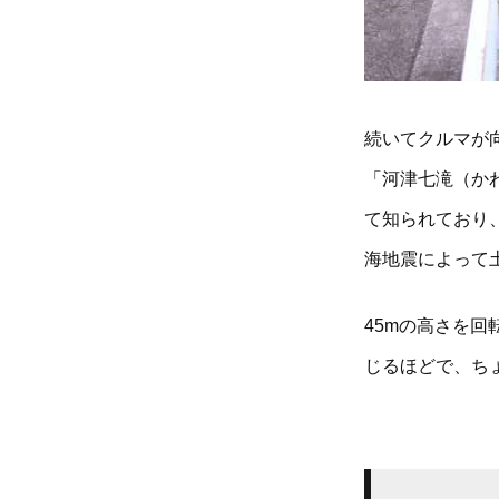
続いてクルマが向
「河津七滝（か
て知られており
海地震によって
45mの高さを
じるほどで、ち