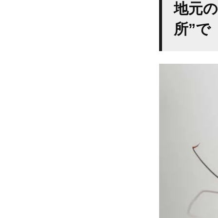
地元の
所”で