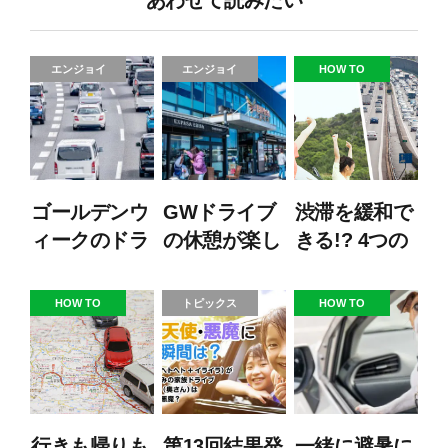
あわせて読みたい
エンジョイ
エンジョイ
HOW TO
ゴールデンウ
GWドライブ
渋滞を緩和で
ィークのドラ
の休憩が楽し
きる!? 4つの
イブを快適
くなる！東名
ポイント
に！渋滞回避
高速おすすめ
HOW TO
トピックス
HOW TO
の完全ガイド
SA・PA 3選
【関東】
行きも帰りも
第13回結果発
一緒に避暑に