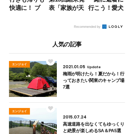
快適に！ ブ
表「家族が天
行こう！愛犬
ックマークし
使・悪魔に見
とのドライブ
ておきたい交
える瞬間
での熱中症対
Recommended by
通情報サイト
は？」
策＆休憩術
4選
人気の記事
エンジョイ
2021.01.05
Update
梅雨が明けたら！夏だから！行
っておきたい関東のキャンプ場
7選
エンジョイ
2015.07.24
高速道路を出なくてもゆっくり
と絶景が楽しめるSA＆PA5選