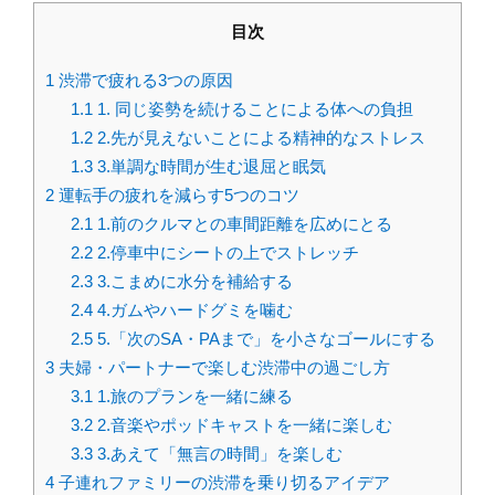
目次
1
渋滞で疲れる3つの原因
1.1
1. 同じ姿勢を続けることによる体への負担
1.2
2.先が見えないことによる精神的なストレス
1.3
3.単調な時間が生む退屈と眠気
2
運転手の疲れを減らす5つのコツ
2.1
1.前のクルマとの車間距離を広めにとる
2.2
2.停車中にシートの上でストレッチ
2.3
3.こまめに水分を補給する
2.4
4.ガムやハードグミを噛む
2.5
5.「次のSA・PAまで」を小さなゴールにする
3
夫婦・パートナーで楽しむ渋滞中の過ごし方
3.1
1.旅のプランを一緒に練る
3.2
2.音楽やポッドキャストを一緒に楽しむ
3.3
3.あえて「無言の時間」を楽しむ
4
子連れファミリーの渋滞を乗り切るアイデア