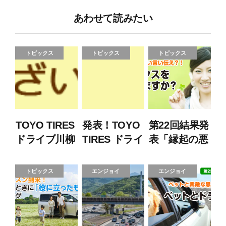
あわせて読みたい
トピックス
トピックス
トピックス
TOYO TIRES
発表！TOYO
第22回結果発
ドライブ川柳
TIRES ドライ
表「縁起の悪
2013 他にも
ブ川柳 2013
い言い伝え?!
紹介したい！
“ジンクス
トピックス
エンジョイ
エンジョイ
秀作25選
を信じます
か？”」