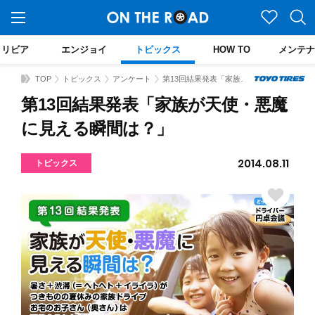
トリビア
エンジョイ
トピックス
HOW TO
メンテナ
TOP
トピックス
アンケート
第13回結果発表「家族が天使・悪魔に見える瞬間は？」
第13回結果発表「家族が天使・悪魔
に見える瞬間は？」
2014.08.11
トピックス