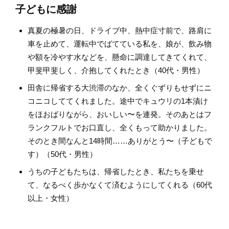
子どもに感謝
真夏の極暑の日、ドライブ中、熱中症寸前で、路肩に
車を止めて、運転中でばてている私を、娘が、飲み物
や額を冷やす水などを、懸命に調達してきてくれて、
甲斐甲斐しく、介抱してくれたとき（40代・男性）
田舎に帰省する大渋滞のなか、全くぐずりもせずにニ
コニコしててくれました。途中でキュウリの1本漬け
をほおばりながら、おいしい〜を連発。そのあとはフ
ランクフルトでお口直し、全くもって助かりました。
そのとき間なんと14時間……ありがとう〜（子どもで
す）（50代・男性）
うちの子どもたちは、帰省したとき、私たちを乗せ
て、なるべく歩かなくて済むようにしてくれる（60代
以上・女性）