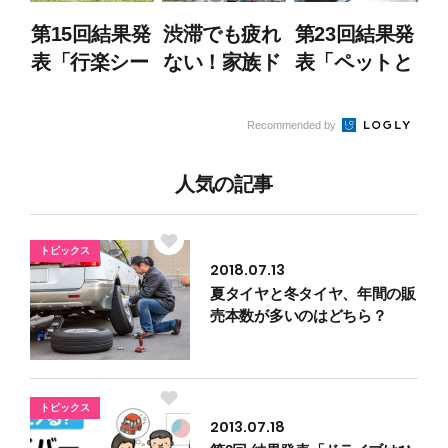
第15回結果発
渋滞でも疲れ
第23回結果発
表「行楽シー
ない！家族ド
表「ペットと
ズン到来！
ライブを快適
素敵な思い出
遠出するとき
に過ごすコツ
作り! “ペッ
Recommended by
に「役に立っ
トとドライ
たもの」
ブ”」
人気の記事
は？」
トピックス
2018.07.13
夏タイヤと冬タイヤ、年間の販
売本数が多いのはどちら？
トピックス
2013.07.18