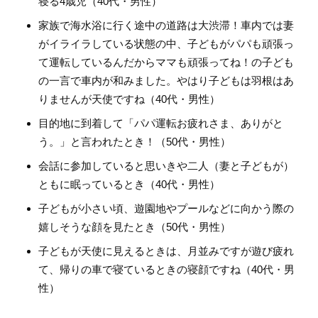
寝る4歳児（40代・男性）
家族で海水浴に行く途中の道路は大渋滞！車内では妻
がイライラしている状態の中、子どもがパパも頑張っ
て運転しているんだからママも頑張ってね！の子ども
の一言で車内が和みました。やはり子どもは羽根はあ
りませんが天使ですね（40代・男性）
目的地に到着して「パパ運転お疲れさま、ありがと
う。」と言われたとき！（50代・男性）
会話に参加していると思いきや二人（妻と子どもが）
ともに眠っているとき（40代・男性）
子どもが小さい頃、遊園地やプールなどに向かう際の
嬉しそうな顔を見たとき（50代・男性）
子どもが天使に見えるときは、月並みですが遊び疲れ
て、帰りの車で寝ているときの寝顔ですね（40代・男
性）