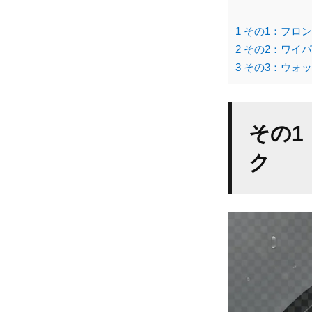
1
その1：フロ
2
その2：ワイ
3
その3：ウォ
その1
ク