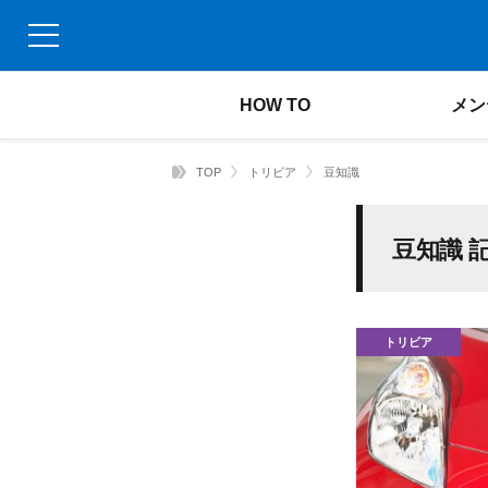
HOW TO
メン
TOP
トリビア
豆知識
豆知識 
トリビア