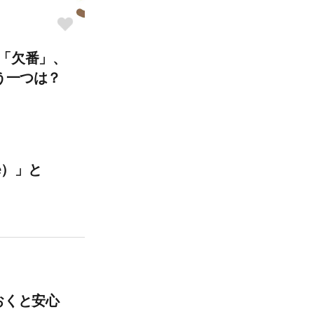
「欠番」、
う一つは？
ice）」と
おくと安心